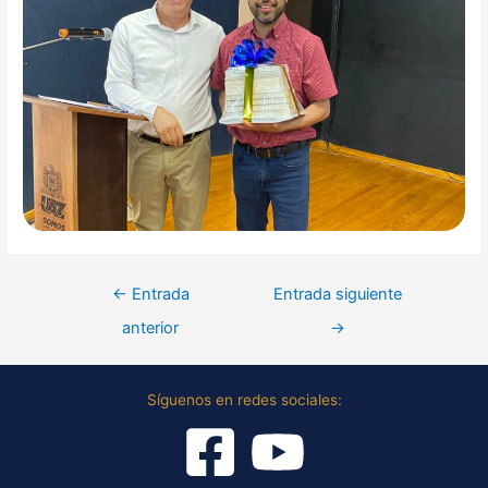
←
Entrada
Entrada siguiente
anterior
→
Síguenos en redes sociales: